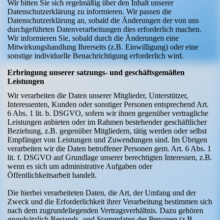
Wir bitten Sie sich regelmäßig über den Inhalt unserer
Datenschutzerklärung zu informieren. Wir passen die
Datenschutzerklärung an, sobald die Änderungen der von uns
durchgeführten Datenverarbeitungen dies erforderlich machen.
Wir informieren Sie, sobald durch die Änderungen eine
Mitwirkungshandlung Ihrerseits (z.B. Einwilligung) oder eine
sonstige individuelle Benachrichtigung erforderlich wird.
Erbringung unserer satzungs- und geschäftsgemäßen
Leistungen
Wir verarbeiten die Daten unserer Mitglieder, Unterstützer,
Interessenten, Kunden oder sonstiger Personen entsprechend Art.
6 Abs. 1 lit. b. DSGVO, sofern wir ihnen gegenüber vertragliche
Leistungen anbieten oder im Rahmen bestehender geschäftlicher
Beziehung, z.B. gegenüber Mitgliedern, tätig werden oder selbst
Empfänger von Leistungen und Zuwendungen sind. Im Übrigen
verarbeiten wir die Daten betroffener Personen gem. Art. 6 Abs. 1
lit. f. DSGVO auf Grundlage unserer berechtigten Interessen, z.B.
wenn es sich um administrative Aufgaben oder
Öffentlichkeitsarbeit handelt.
Die hierbei verarbeiteten Daten, die Art, der Umfang und der
Zweck und die Erforderlichkeit ihrer Verarbeitung bestimmen sich
nach dem zugrundeliegenden Vertragsverhältnis. Dazu gehören
grundsätzlich Bestands- und Stammdaten der Personen (z.B.,