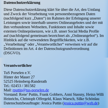
Datenschutzerklärung
Diese Datenschutzerklärung klärt Sie über die Art, den Umfang
und Zweck der Verarbeitung von personenbezogenen Daten
(nachfolgend kurz „Daten“) im Rahmen der Erbringung unserer
Leistungen sowie innerhalb unseres Onlineangebotes und der mit
ihm verbundenen Webseiten, Funktionen und Inhalte sowie
externen Onlinepräsenzen, wie z.B. unser Social Media Profile
auf (nachfolgend gemeinsam bezeichnet als „Onlineangebot“). Im
Hinblick auf die verwendeten Begrifflichkeiten, wie z.B.
„Verarbeitung“ oder „Verantwortlicher“ verweisen wir auf die
Definitionen im Art. 4 der Datenschutzgrundverordnung
(DSGVO).
Verantwortlicher
TuS Porselen e.V.
Hinter der Mauer 27
52525 Heinsberg-Randerath
Tel.: 02453 / 381582
Mail:
rputtin@tus-porselen.de
Vorstand: Rene' Puttin, Frank Gobbers, Anni Stassny, Heinz-Willi
Heinrichs, Christoph Offergeld, Klaus Waesch, Silke Schönlau
Datenschutzbeauftragte: Jessica Puttin (
jessica.puttin@web.de
)