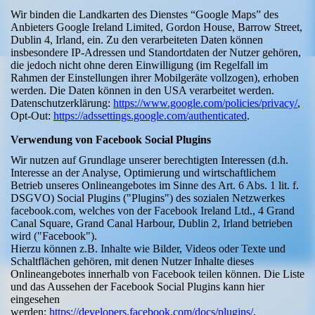
Wir binden die Landkarten des Dienstes “Google Maps” des
Anbieters Google Ireland Limited, Gordon House, Barrow Street,
Dublin 4, Irland, ein. Zu den verarbeiteten Daten können
insbesondere IP-Adressen und Standortdaten der Nutzer gehören,
die jedoch nicht ohne deren Einwilligung (im Regelfall im
Rahmen der Einstellungen ihrer Mobilgeräte vollzogen), erhoben
werden. Die Daten können in den USA verarbeitet werden.
Datenschutzerklärung:
https://www.google.com/policies/privacy/
,
Opt-Out:
https://adssettings.google.com/authenticated
.
Verwendung von Facebook Social Plugins
Wir nutzen auf Grundlage unserer berechtigten Interessen (d.h.
Interesse an der Analyse, Optimierung und wirtschaftlichem
Betrieb unseres Onlineangebotes im Sinne des Art. 6 Abs. 1 lit. f.
DSGVO) Social Plugins ("Plugins") des sozialen Netzwerkes
facebook.com, welches von der Facebook Ireland Ltd., 4 Grand
Canal Square, Grand Canal Harbour, Dublin 2, Irland betrieben
wird ("Facebook").
Hierzu können z.B. Inhalte wie Bilder, Videos oder Texte und
Schaltflächen gehören, mit denen Nutzer Inhalte dieses
Onlineangebotes innerhalb von Facebook teilen können. Die Liste
und das Aussehen der Facebook Social Plugins kann hier
eingesehen
werden:
https://developers.facebook.com/docs/plugins/
.