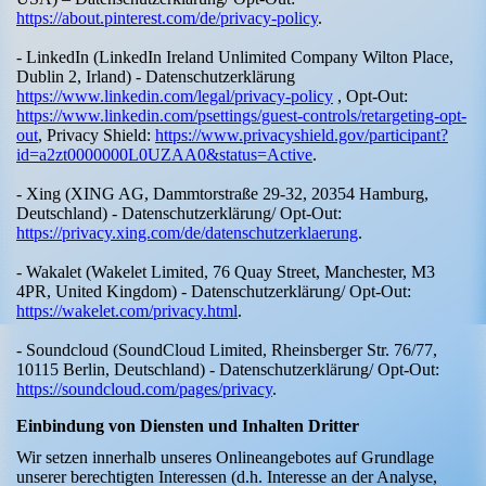
https://about.pinterest.com/de/privacy-policy
.
- LinkedIn (LinkedIn Ireland Unlimited Company Wilton Place,
Dublin 2, Irland) - Datenschutzerklärung
https://www.linkedin.com/legal/privacy-policy
, Opt-Out:
https://www.linkedin.com/psettings/guest-controls/retargeting-opt-
out
, Privacy Shield:
https://www.privacyshield.gov/participant?
id=a2zt0000000L0UZAA0&status=Active
.
- Xing (XING AG, Dammtorstraße 29-32, 20354 Hamburg,
Deutschland) - Datenschutzerklärung/ Opt-Out:
https://privacy.xing.com/de/datenschutzerklaerung
.
- Wakalet (Wakelet Limited, 76 Quay Street, Manchester, M3
4PR, United Kingdom) - Datenschutzerklärung/ Opt-Out:
https://wakelet.com/privacy.html
.
- Soundcloud (SoundCloud Limited, Rheinsberger Str. 76/77,
10115 Berlin, Deutschland) - Datenschutzerklärung/ Opt-Out:
https://soundcloud.com/pages/privacy
.
Einbindung von Diensten und Inhalten Dritter
Wir setzen innerhalb unseres Onlineangebotes auf Grundlage
unserer berechtigten Interessen (d.h. Interesse an der Analyse,