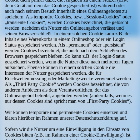
dem Gerät auf dem das Cookie gespeichert ist) während oder
auch nach seinem Besuch innerhalb eines Onlineangebotes zu
speichern. Als temporäre Cookies, bzw. „Session-Cookies“ oder
„transiente Cookies“, werden Cookies bezeichnet, die gelöscht
werden, nachdem ein Nutzer ein Onlineangebot verlässt und
seinen Browser schließt. In einem solchen Cookie kann z.B. der
Inhalt eines Warenkorbs in einem Onlineshop oder ein Login-
Status gespeichert werden. Als „permanent“ oder „persistent“
werden Cookies bezeichnet, die auch nach dem Schließen des
Browsers gespeichert bleiben. So kann z.B. der Login-Status
gespeichert werden, wenn die Nutzer diese nach mehreren Tagen
aufsuchen. Ebenso können in einem solchen Cookie die
Interessen der Nutzer gespeichert werden, die für
Reichweitenmessung oder Marketingzwecke verwendet werden.
Als „Third-Party-Cookie“ werden Cookies bezeichnet, die von
anderen Anbietern als dem Verantwortlichen, der das
Onlineangebot betreibt, angeboten werden (andernfalls, wenn es
nur dessen Cookies sind spricht man von „First-Party Cookies“).
Wir können temporäre und permanente Cookies einsetzen und
klären hierüber im Rahmen unserer Datenschutzerklärung auf.
Sofern wir die Nutzer um eine Einwilligung in den Einsatz von
Cookies bitten (z.B. im Rahmen einer Cookie-Einwilligung), ist