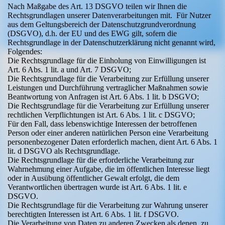
Nach Maßgabe des Art. 13 DSGVO teilen wir Ihnen die
Rechtsgrundlagen unserer Datenverarbeitungen mit. Für Nutzer
aus dem Geltungsbereich der Datenschutzgrundverordnung
(DSGVO), d.h. der EU und des EWG gilt, sofern die
Rechtsgrundlage in der Datenschutzerklärung nicht genannt wird,
Folgendes:
Die Rechtsgrundlage für die Einholung von Einwilligungen ist
Art. 6 Abs. 1 lit. a und Art. 7 DSGVO;
Die Rechtsgrundlage für die Verarbeitung zur Erfüllung unserer
Leistungen und Durchführung vertraglicher Maßnahmen sowie
Beantwortung von Anfragen ist Art. 6 Abs. 1 lit. b DSGVO;
Die Rechtsgrundlage für die Verarbeitung zur Erfüllung unserer
rechtlichen Verpflichtungen ist Art. 6 Abs. 1 lit. c DSGVO;
Für den Fall, dass lebenswichtige Interessen der betroffenen
Person oder einer anderen natürlichen Person eine Verarbeitung
personenbezogener Daten erforderlich machen, dient Art. 6 Abs. 1
lit. d DSGVO als Rechtsgrundlage.
Die Rechtsgrundlage für die erforderliche Verarbeitung zur
Wahrnehmung einer Aufgabe, die im öffentlichen Interesse liegt
oder in Ausübung öffentlicher Gewalt erfolgt, die dem
Verantwortlichen übertragen wurde ist Art. 6 Abs. 1 lit. e
DSGVO.
Die Rechtsgrundlage für die Verarbeitung zur Wahrung unserer
berechtigten Interessen ist Art. 6 Abs. 1 lit. f DSGVO.
Die Verarbeitung von Daten zu anderen Zwecken als denen, zu