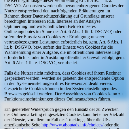
die Rechtsgrundlage dieser Verarbeitung Art. 6 Abs. 1 lit. a.
DSGVO. Ansonsten werden die personenbezogenen Cookies der
Nutzer entsprechend den nachfolgenden Erläuterungen im
Rahmen dieser Datenschutzerklärung auf Grundlage unserer
berechtigten Interessen (d.h. Interesse an der Analyse,
Optimierung und wirtschaftlichem Betrieb unseres
Onlineangebotes im Sinne des Art. 6 Abs. 1 lit. f. DSGVO) oder
sofern der Einsatz von Cookies zur Erbringung unserer
vertragsbezogenen Leistungen erforderlich ist, gem. Art. 6 Abs. 1
lit. b. DSGVO, bzw. sofern der Einsatz von Cookies für die
Wahrnehmung einer Aufgabe, die im öffentlichen Interesse liegt
erforderlich ist oder in Ausübung öffentlicher Gewalt erfolgt, gem.
Art. 6 Abs. 1 lit. e. DSGVO, verarbeitet.
Falls die Nutzer nicht möchten, dass Cookies auf ihrem Rechner
gespeichert werden, werden sie gebeten die entsprechende Option
in den Systemeinstellungen ihres Browsers zu deaktivieren.
Gespeicherte Cookies können in den Systemeinstellungen des
Browsers gelöscht werden. Der Ausschluss von Cookies kann zu
Funktionseinschränkungen dieses Onlineangebotes führen.
Ein genereller Widerspruch gegen den Einsatz der zu Zwecken
des Onlinemarketing eingesetzten Cookies kann bei einer Vielzahl
der Dienste, vor allem im Fall des Trackings, über die US-
amerikanische Seite
http://www.aboutads.info/choices/
oder die