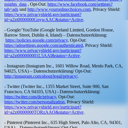
nsights_data
, Opt-Out:
https://www.facebook.com/settings?
tab=ads
und
http://www.youronlinechoices.com
, Privacy Shield:
https://www.privacyshield.gov/participant?
id=a2zt0000000GnywAAC&status=Active
.
- Google/ YouTube (Google Ireland Limited, Gordon House,
Barrow Street, Dublin 4, Irland) – Datenschutzerklärung:
https://policies.google.com/privacy
, Opt-Out:
https://adssettings.google.com/authenticated
, Privacy Shield:
https://www.privacyshield.gov/participant?
id=a2zt000000001L5AAI&status=Active
.
- Instagram (Instagram Inc., 1601 Willow Road, Menlo Park, CA,
94025, USA) – Datenschutzerklärung/ Opt-Out:
http://instagram.com/about/legal/privacy/
.
- Twitter (Twitter Inc., 1355 Market Street, Suite 900, San
Francisco, CA 94103, USA) - Datenschutzerklärung:
https://twitter.com/de/privacy
, Opt-Out:
https://twitter.com/personalization
, Privacy Shield:
https://www.privacyshield.gov/participant?
id=a2zt0000000TORzAAO&status=Active
.
- Pinterest (Pinterest Inc., 635 High Street, Palo Alto, CA, 94301,
USA) – Datenschutzerklärung/ Opt-Out: