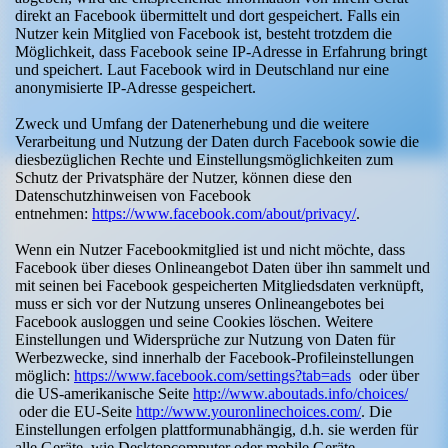
direkt an Facebook übermittelt und dort gespeichert. Falls ein
Nutzer kein Mitglied von Facebook ist, besteht trotzdem die
Möglichkeit, dass Facebook seine IP-Adresse in Erfahrung bringt
und speichert. Laut Facebook wird in Deutschland nur eine
anonymisierte IP-Adresse gespeichert.
Zweck und Umfang der Datenerhebung und die weitere
Verarbeitung und Nutzung der Daten durch Facebook sowie die
diesbezüglichen Rechte und Einstellungsmöglichkeiten zum
Schutz der Privatsphäre der Nutzer, können diese den
Datenschutzhinweisen von Facebook
entnehmen:
https://www.facebook.com/about/privacy/
.
Wenn ein Nutzer Facebookmitglied ist und nicht möchte, dass
Facebook über dieses Onlineangebot Daten über ihn sammelt und
mit seinen bei Facebook gespeicherten Mitgliedsdaten verknüpft,
muss er sich vor der Nutzung unseres Onlineangebotes bei
Facebook ausloggen und seine Cookies löschen. Weitere
Einstellungen und Widersprüche zur Nutzung von Daten für
Werbezwecke, sind innerhalb der Facebook-Profileinstellungen
möglich:
https://www.facebook.com/settings?tab=ads
oder über
die US-amerikanische Seite
http://www.aboutads.info/choices/
oder die EU-Seite
http://www.youronlinechoices.com/
. Die
Einstellungen erfolgen plattformunabhängig, d.h. sie werden für
alle Geräte, wie Desktopcomputer oder mobile Geräte