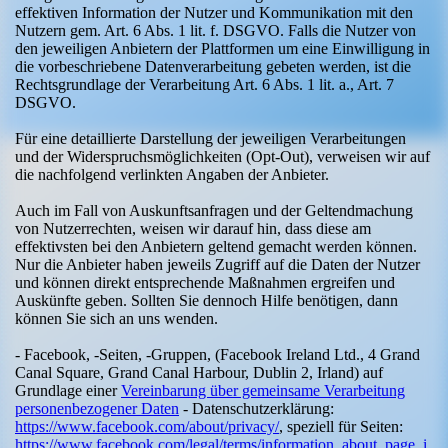
effektiven Information der Nutzer und Kommunikation mit den
Nutzern gem. Art. 6 Abs. 1 lit. f. DSGVO. Falls die Nutzer von
den jeweiligen Anbietern der Plattformen um eine Einwilligung in
die vorbeschriebene Datenverarbeitung gebeten werden, ist die
Rechtsgrundlage der Verarbeitung Art. 6 Abs. 1 lit. a., Art. 7
DSGVO.
Für eine detaillierte Darstellung der jeweiligen Verarbeitungen
und der Widerspruchsmöglichkeiten (Opt-Out), verweisen wir auf
die nachfolgend verlinkten Angaben der Anbieter.
Auch im Fall von Auskunftsanfragen und der Geltendmachung
von Nutzerrechten, weisen wir darauf hin, dass diese am
effektivsten bei den Anbietern geltend gemacht werden können.
Nur die Anbieter haben jeweils Zugriff auf die Daten der Nutzer
und können direkt entsprechende Maßnahmen ergreifen und
Auskünfte geben. Sollten Sie dennoch Hilfe benötigen, dann
können Sie sich an uns wenden.
- Facebook, -Seiten, -Gruppen, (Facebook Ireland Ltd., 4 Grand
Canal Square, Grand Canal Harbour, Dublin 2, Irland) auf
Grundlage einer
Vereinbarung über gemeinsame Verarbeitung
personenbezogener Daten
- Datenschutzerklärung:
https://www.facebook.com/about/privacy/
, speziell für Seiten:
https://www.facebook.com/legal/terms/information_about_page_i